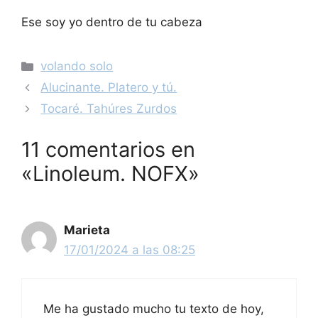
Ese soy yo dentro de tu cabeza
Categorías
volando solo
Navegación
Alucinante. Platero y tú.
de
Tocaré. Tahúres Zurdos
entradas
11 comentarios en
«Linoleum. NOFX»
Marieta
17/01/2024 a las 08:25
Me ha gustado mucho tu texto de hoy,