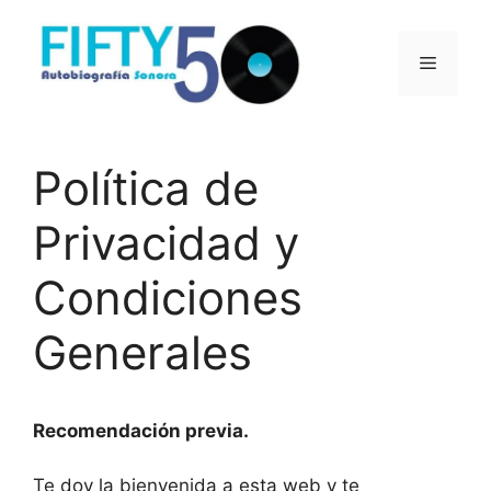
Saltar
al
Menú
contenido
Política de
Privacidad y
Condiciones
Generales
Recomendación previa.
Te doy la bienvenida a esta web y te