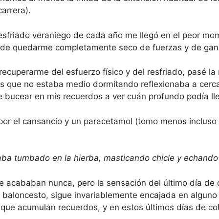
arrera).
 resfriado veraniego de cada año me llegó en el peor m
s de quedarme completamente seco de fuerzas y de gana
 recuperarme del esfuerzo físico y del resfriado, pasé la
s que no estaba medio dormitando reflexionaba a cerca
e bucear en mis recuerdos a ver cuán profundo podía lle
por el cansancio y un paracetamol (tomo menos incluso 
aba tumbado en la hierba, masticando chicle y echando 
 acababan nunca, pero la sensación del último día de co
e baloncesto, sigue invariablemente encajada en algun
ue acumulan recuerdos, y en estos últimos días de cole