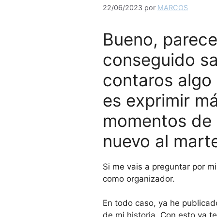
22/06/2023
por
MARCOS
Bueno, parece 
conseguido sa
contaros algo
es exprimir má
momentos de e
nuevo al marte
Si me vais a preguntar por mi
como organizador.
En todo caso, ya he publicado
de mi historia. Con esto ya t