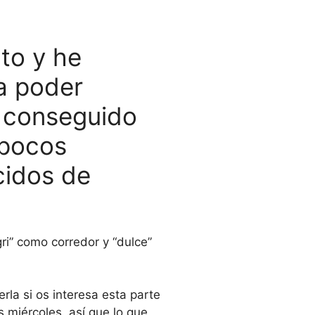
nto y he
a poder
e conseguido
 pocos
cidos de
gri” como corredor y “dulce”
eerla si os interesa esta parte
s miércoles, así que lo que