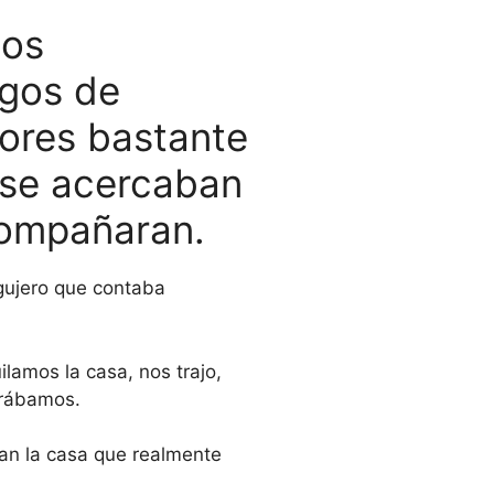
jos
egos de
ores bastante
, se acercaban
compañaran.
agujero que contaba
ilamos la casa, nos trajo,
prábamos.
ban la casa que realmente