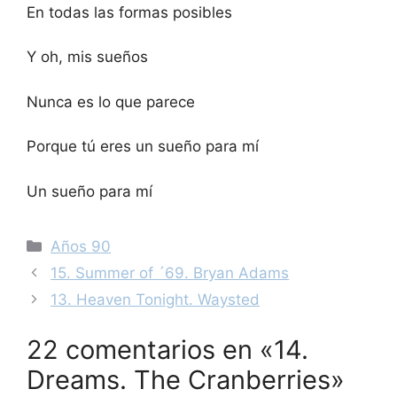
En todas las formas posibles
Y oh, mis sueños
Nunca es lo que parece
Porque tú eres un sueño para mí
Un sueño para mí
Categorías
Años 90
Navegación
15. Summer of ´69. Bryan Adams
de
13. Heaven Tonight. Waysted
entradas
22 comentarios en «14.
Dreams. The Cranberries»