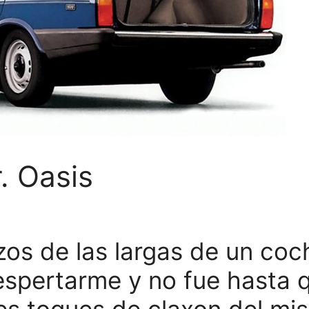
. Oasis
zos de las largas de un coc
spertarme y no fue hasta 
tres toques de claxon del m