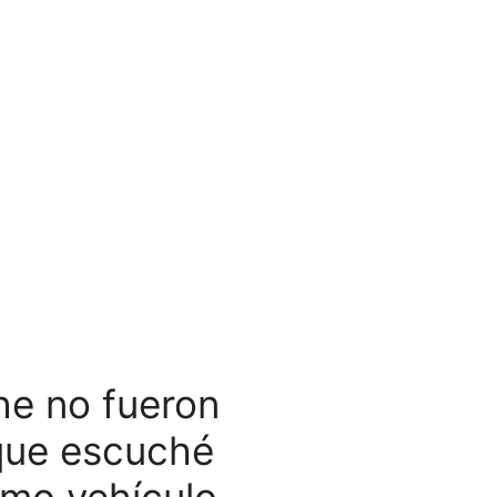
he no fueron
que escuché
ismo vehículo