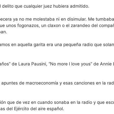
 delito que cualquier juez hubiera admitido.
pecera ya no me molestaba ni en disimular. Me tumbaba
ue unos fogonazos, un claxon o el zarandeo del compa
ban.
íamos en aquella garita era una pequeña radio que solam
años” de Laura Pausini, “No more I love yous” de Annie 
s apuntes de macroeconomía y esas canciones en la rad
ión que de vez en cuando sonaba en la radio y que esc
s del Ejército del aire español.