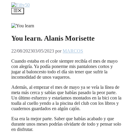
Saltar
al
Menú
contenido
You learn. Alanis Morisette
22/08/2023
03/05/2023
por
MARCOS
Cuando estaba en el cole siempre recibía el mes de mayo
con alegría. Ya podía ponerme mis pantalones cortos y
jugar al baloncesto todo el día sin tener que sufrir la
incomodidad de unos vaqueros.
Además, al empezar el mes de mayo ya se veía la línea de
meta más cerca y sabías que habías pasado la peor parte.
Un último esfuerzo y estaríamos montados en la bici con la
toalla al cuello yendo a la piscina del club con los libros y
cuadernos guardados en algún cajón.
Esa era la mejor parte. Saber que habías acabado y que
durante unos meses podrías olvidarte de todo y pensar solo
en disfrutar.