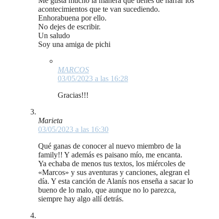
Me gusta mucho la manera que tienes de narrar los
acontecimientos que te van sucediendo.
Enhorabuena por ello.
No dejes de escribir.
Un saludo
Soy una amiga de pichi
MARCOS
03/05/2023 a las 16:28
Gracias!!!
Marieta
03/05/2023 a las 16:30
Qué ganas de conocer al nuevo miembro de la
family!! Y además es paisano mío, me encanta.
Ya echaba de menos tus textos, los miércoles de
«Marcos» y sus aventuras y canciones, alegran el
día. Y esta canción de Alanís nos enseña a sacar lo
bueno de lo malo, que aunque no lo parezca,
siempre hay algo allí detrás.