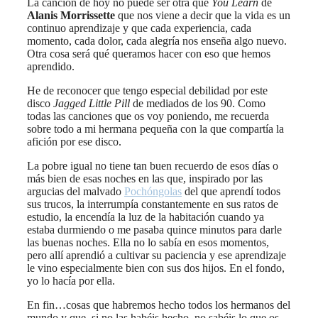
La canción de hoy no puede ser otra que
You Learn
de
Alanis Morrissette
que nos viene a decir que la vida es un
continuo aprendizaje y que cada experiencia, cada
momento, cada dolor, cada alegría nos enseña algo nuevo.
Otra cosa será qué queramos hacer con eso que hemos
aprendido.
He de reconocer que tengo especial debilidad por este
disco
Jagged Little Pill
de mediados de los 90. Como
todas las canciones que os voy poniendo, me recuerda
sobre todo a mi hermana pequeña con la que compartía la
afición por ese disco.
La pobre igual no tiene tan buen recuerdo de esos días o
más bien de esas noches en las que, inspirado por las
argucias del malvado
Pochóngolas
del que aprendí todos
sus trucos, la interrumpía constantemente en sus ratos de
estudio, la encendía la luz de la habitación cuando ya
estaba durmiendo o me pasaba quince minutos para darle
las buenas noches. Ella no lo sabía en esos momentos,
pero allí aprendió a cultivar su paciencia y ese aprendizaje
le vino especialmente bien con sus dos hijos. En el fondo,
yo lo hacía por ella.
En fin…cosas que habremos hecho todos los hermanos del
mundo y que, si no las habéis hecho, no sabéis lo que os