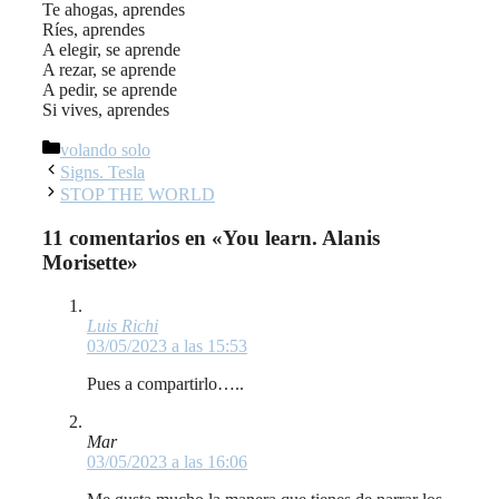
Te ahogas, aprendes
Ríes, aprendes
A elegir, se aprende
A rezar, se aprende
A pedir, se aprende
Si vives, aprendes
Categorías
volando solo
Navegación
Signs. Tesla
de
STOP THE WORLD
entradas
11 comentarios en «You learn. Alanis
Morisette»
Luis Richi
03/05/2023 a las 15:53
Pues a compartirlo…..
Mar
03/05/2023 a las 16:06