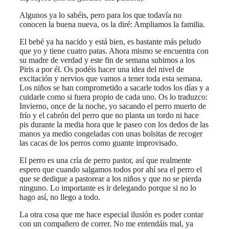
Algunos ya lo sabéis, pero para los que todavía no
conocen la buena nueva, os la diré: Ampliamos la familia.
El bebé ya ha nacido y está bien, es bastante más peludo
que yo y tiene cuatro patas. Ahora mismo se encuentra con
su madre de verdad y este fin de semana subimos a los
Piris a por él. Os podéis hacer una idea del nivel de
excitación y nervios que vamos a tener toda esta semana.
Los niños se han comprometido a sacarle todos los días y a
cuidarle como si fuera propio de cada uno. Os lo traduzco:
Invierno, once de la noche, yo sacando el perro muerto de
frío y el cabrón del perro que no planta un tordo ni hace
pis durante la media hora que le paseo con los dedos de las
manos ya medio congeladas con unas bolsitas de recoger
las cacas de los perros como guante improvisado.
El perro es una cría de perro pastor, así que realmente
espero que cuando salgamos todos por ahí sea el perro el
que se dedique a pastorear a los niños y que no se pierda
ninguno. Lo importante es ir delegando porque si no lo
hago así, no llego a todo.
La otra cosa que me hace especial ilusión es poder contar
con un compañero de correr. No me entendáis mal, ya