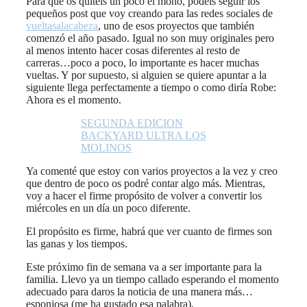
Para que os quitéis un poco el mono, podéis seguir los
pequeños post que voy creando para las redes sociales de
vueltasalacabeza
, uno de esos proyectos que también
comenzó el año pasado. Igual no son muy originales pero
al menos intento hacer cosas diferentes al resto de
carreras…poco a poco, lo importante es hacer muchas
vueltas. Y por supuesto, si alguien se quiere apuntar a la
siguiente llega perfectamente a tiempo o como diría Robe:
Ahora es el momento.
SEGUNDA EDICION
BACKYARD ULTRA LOS
MOLINOS
Ya comenté que estoy con varios proyectos a la vez y creo
que dentro de poco os podré contar algo más. Mientras,
voy a hacer el firme propósito de volver a convertir los
miércoles en un día un poco diferente.
El propósito es firme, habrá que ver cuanto de firmes son
las ganas y los tiempos.
Este próximo fin de semana va a ser importante para la
familia. Llevo ya un tiempo callado esperando el momento
adecuado para daros la noticia de una manera más…
esponjosa (me ha gustado esa palabra).