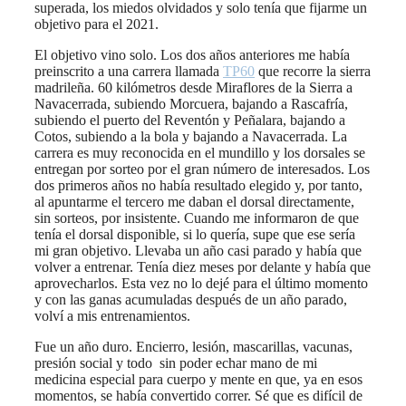
superada, los miedos olvidados y solo tenía que fijarme un
objetivo para el 2021.
El objetivo vino solo. Los dos años anteriores me había
preinscrito a una carrera llamada
TP60
que recorre la sierra
madrileña. 60 kilómetros desde Miraflores de la Sierra a
Navacerrada, subiendo Morcuera, bajando a Rascafría,
subiendo el puerto del Reventón y Peñalara, bajando a
Cotos, subiendo a la bola y bajando a Navacerrada. La
carrera es muy reconocida en el mundillo y los dorsales se
entregan por sorteo por el gran número de interesados. Los
dos primeros años no había resultado elegido y, por tanto,
al apuntarme el tercero me daban el dorsal directamente,
sin sorteos, por insistente. Cuando me informaron de que
tenía el dorsal disponible, si lo quería, supe que ese sería
mi gran objetivo. Llevaba un año casi parado y había que
volver a entrenar. Tenía diez meses por delante y había que
aprovecharlos. Esta vez no lo dejé para el último momento
y con las ganas acumuladas después de un año parado,
volví a mis entrenamientos.
Fue un año duro. Encierro, lesión, mascarillas, vacunas,
presión social y todo sin poder echar mano de mi
medicina especial para cuerpo y mente en que, ya en esos
momentos, se había convertido correr. Sé que es difícil de