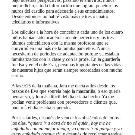
bajo nuestras perspectivas, pasando el antivirus, nunca
mejor dicho, a toda información que lograra penetrar los
muros del castillo para adecuarla a sus entendimientos.
Desde entonces no habré visto más de tres o cuatro
telediarios o informativos.
Los cálculos a la hora de concebir a cada uno de los cuatro
niños habían sido académicamente perfectos y los tres
últimos coincidieron con la misma profesora que se
convirtió en una más de la familia para ellos. Nunca
necesitaron de periodos de adaptación porque ya estaban
familiarizados con la clase y con la profe. En la guardería
fue Isa y en el cole Eva, personas importantes en las vidas
de nuestros hijos que serán siempre recordadas con mucho
cariño.
A las 9:15 de la mañana, Jara me decía adiós desde los
brazos de Eva que sonreía bajo la mascarilla, o eso quería
pensar yo, y lo más difícil del día estaba hecho. Ya me
podían venir problemas con proveedores o clientes que,
para mí, el día estaba superado.
Por las tardes, después de vencer los obstáculos de todos
los días, “
quiero ir a casa de no sé quién, hoy me he
enfadado con mi mejor amiga, yo quiero ir al parque y yo
estoy enfadado porque sí”
y después de recolectar a todos