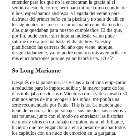
entender para los que no le encuentran la gracia ni el
sentido a esto de correr, pero para mí fue como cuando, de
niños, esperábamos ansiosos la llegada del verano para
disfrutar del primer baño en la piscina y no salir de allí en
los siguientes tres meses o como cuando contábamos los
días que quedaban para nuestro cumpleaños. El día que,
por fin, pude correr sin ninguna molestia ya no pude
salirme de esa piscina hasta el día de hoy. Ya estoy
planificando las carreras del año que viene, aunque,
desgraciadamente, ya no podré contaros mis aventurillas y
mis elucubraciones porque ya no habrá lista. ¿O sí?
So Long Marianne
Después de la pandemia, las visitas a la oficina empezaron
a reducirse para lo imprescindible y la mayor parte de los
días trabajaba desde casa. Mientras comía y descansaba 30
minutos antes de ir a recoger a los niños, me ponía una
serie recomendada por Paula. This is us. La manera que
tiene de mostrar a los personajes, sus miedos, sus sueños y
sus traumas, junto con el modo de entrelazar las historias
de unos y otros en un trabajo de guion, para mí, brillante,
hicieron que me enganchara a ella a pesar de acabar todos
los capítulos con un nudo de emoción en la garganta.