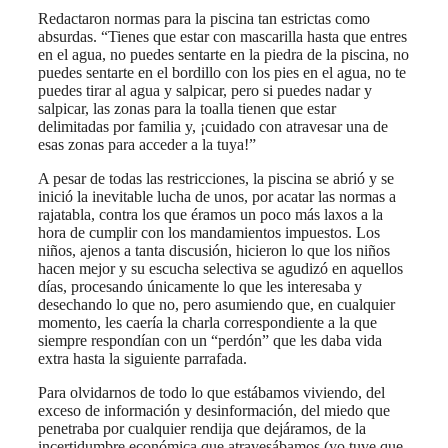
Redactaron normas para la piscina tan estrictas como
absurdas. “Tienes que estar con mascarilla hasta que entres
en el agua, no puedes sentarte en la piedra de la piscina, no
puedes sentarte en el bordillo con los pies en el agua, no te
puedes tirar al agua y salpicar, pero si puedes nadar y
salpicar, las zonas para la toalla tienen que estar
delimitadas por familia y, ¡cuidado con atravesar una de
esas zonas para acceder a la tuya!”
A pesar de todas las restricciones, la piscina se abrió y se
inició la inevitable lucha de unos, por acatar las normas a
rajatabla, contra los que éramos un poco más laxos a la
hora de cumplir con los mandamientos impuestos. Los
niños, ajenos a tanta discusión, hicieron lo que los niños
hacen mejor y su escucha selectiva se agudizó en aquellos
días, procesando únicamente lo que les interesaba y
desechando lo que no, pero asumiendo que, en cualquier
momento, les caería la charla correspondiente a la que
siempre respondían con un “perdón” que les daba vida
extra hasta la siguiente parrafada.
Para olvidarnos de todo lo que estábamos viviendo, del
exceso de información y desinformación, del miedo que
penetraba por cualquier rendija que dejáramos, de la
incertidumbre económica que atravesábamos (yo tuve que