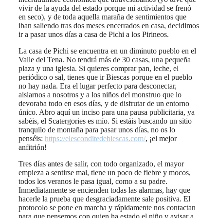
vivir de la ayuda del estado porque mi actividad se frenó
en seco), y de toda aquella maraña de sentimientos que
iban saliendo tras dos meses encerrados en casa, decidimos
ir a pasar unos días a casa de Pichi a los Pirineos.
La casa de Pichi se encuentra en un diminuto pueblo en el
Valle del Tena. No tendrá más de 30 casas, una pequeña
plaza y una iglesia. Si quieres comprar pan, leche, el
periódico o sal, tienes que ir Biescas porque en el pueblo
no hay nada. Era el lugar perfecto para desconectar,
aislarnos a nosotros y a los niños del monstruo que lo
devoraba todo en esos días, y de disfrutar de un entorno
único. Abro aquí un inciso para una pausa publicitaria, ya
sabéis, el Scatergories es mío. Si estáis buscando un sitio
tranquilo de montaña para pasar unos días, no os lo
penséis:
https://elesconditedebiescas.com/
, ¡el mejor
anfitrión!
Tres días antes de salir, con todo organizado, el mayor
empieza a sentirse mal, tiene un poco de fiebre y mocos,
todos los veranos le pasa igual, como a su padre.
Inmediatamente se encienden todas las alarmas, hay que
hacerle la prueba que desgraciadamente sale positiva. El
protocolo se pone en marcha y rápidamente nos contactan
para que pensemos con quien ha estado el niño y avisar a