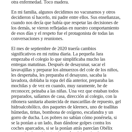
otra enfermedad. Toco madera.
En mi familia, algunos decidimos no vacunarnos y otros
decidieron sí hacerlo, mi padre entre ellos. Sus enseñanzas,
cuando nos decía que había que respetar las decisiones de
los demás, se vieron reflejadas en nuestro comportamiento
de esos días y el respeto fue el protagonista de todas las
conversaciones y reuniones.
El mes de septiembre de 2020 traería cambios
significativos en mi rutina diaria. La pequeña Jara
empezaba el colegio lo que simplificaba mucho las
entregas matutinas. Después de desayunar, sacar el
lavavajillas y preparar los almuerzos del cole de los niños,
les despertaba, les preparaba el desayuno, sacaba la
lavadora, doblaba la ropa del día anterior, preparaba las
mochilas y de vez en cuando, muy raramente, he de
reconocer, peinaba a las niñas. Una vez que estaban todos
preparados, salíamos de casa, dirección al colegio, con la
riñonera sanitaria abastecida de mascarillas de repuesto, gel
hidroalcohólico, dos paquetes de kleenex, uno de toallitas
húmedas, tiritas, bombona de oxígeno, escafandra y un
gorro de ducha. Los pobres no sabían cómo ponérsela, si
se la ponían a un lado, iban dándose golpes contra los
coches aparcados, si se la ponían atrás parecían Obélix